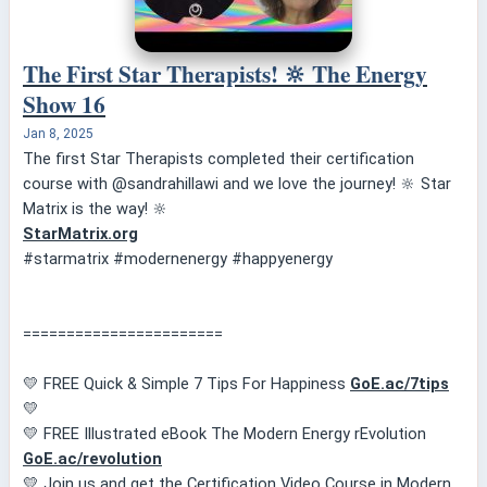
The First Star Therapists! 🔆 The Energy
Show 16
Jan 8, 2025
The first Star Therapists completed their certification
course with @sandrahillawi and we love the journey! 🔆 Star
Matrix is the way! 🔆
StarMatrix.org
#starmatrix #modernenergy #happyenergy
=======================
💛 FREE Quick & Simple 7 Tips For Happiness
GoE.ac/7tips
💛
💛 FREE Illustrated eBook The Modern Energy rEvolution
GoE.ac/revolution
💛 Join us and get the Certification Video Course in Modern