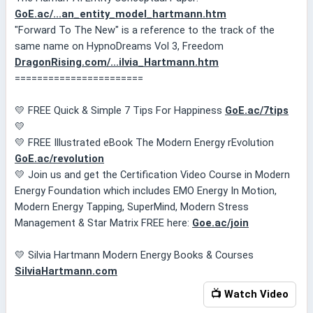
GoE.ac/...an_entity_model_hartmann.htm
"Forward To The New" is a reference to the track of the
same name on HypnoDreams Vol 3, Freedom
DragonRising.com/...ilvia_Hartmann.htm
=======================
💛 FREE Quick & Simple 7 Tips For Happiness
GoE.ac/7tips
💛
💛 FREE Illustrated eBook The Modern Energy rEvolution
GoE.ac/revolution
💛 Join us and get the Certification Video Course in Modern
Energy Foundation which includes EMO Energy In Motion,
Modern Energy Tapping, SuperMind, Modern Stress
Management & Star Matrix FREE here:
Goe.ac/join
💛 Silvia Hartmann Modern Energy Books & Courses
SilviaHartmann.com
📺 Watch Video