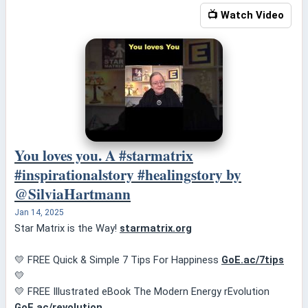
📺 Watch Video
You loves you. A #starmatrix
#inspirationalstory #healingstory by
@SilviaHartmann
Jan 14, 2025
Star Matrix is the Way!
starmatrix.org
💛 FREE Quick & Simple 7 Tips For Happiness
GoE.ac/7tips
💛
💛 FREE Illustrated eBook The Modern Energy rEvolution
GoE.ac/revolution