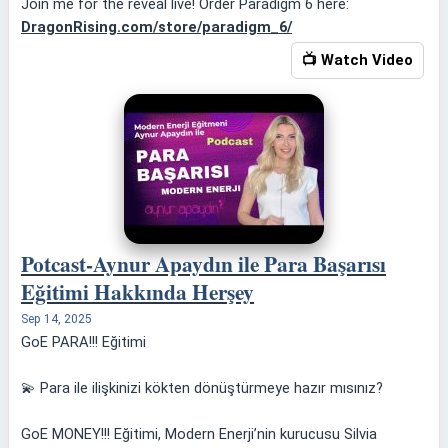
Join me for the reveal live! Order Paradigm 6 here:
DragonRising.com/store/paradigm_6/
📺 Watch Video
Potcast-Aynur Apaydın ile Para Başarısı
Eğitimi Hakkında Herşey
Sep 14, 2025
GoE PARA!!! Eğitimi
💫 Para ile ilişkinizi kökten dönüştürmeye hazır mısınız?
GoE MONEY!!! Eğitimi, Modern Enerji’nin kurucusu Silvia